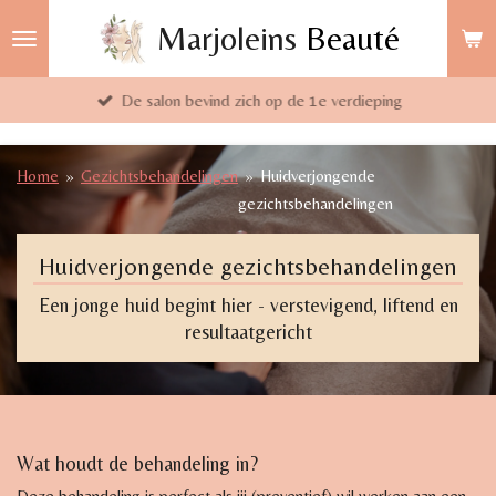
Ga
Marjoleins
Beauté
direct
naar
De salon bevind zich op de 1e verdieping
de
hoofdinhoud
Home
»
Gezichtsbehandelingen
»
Huidverjongende
gezichtsbehandelingen
Huidverjongende gezichtsbehandelingen
Een jonge huid begint hier - verstevigend, liftend en
resultaatgericht
Wat houdt de behandeling in?
Deze behandeling is perfect als jij (preventief) wil werken aan een