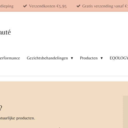
rdieping
Verzendkosten €5,95
Gratis verzending vanaf €
auté
Performance
Gezichtsbehandelingen
Producten
EQOLOG
?
uurlijke producten.