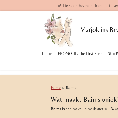
De salon bevind zich op de 1e ve
Ga
direct
naar
de
Marjoleins
Be
hoofdinhoud
Home
PROMOTIE: The First Step To Skin 
Home
»
Baims
Wat maakt Baims uniek
Baims is een make-up merk met 100% nat