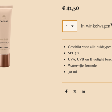
€ 41,50
In winkelwagen
Geschikt voor alle huidtypes
SPF 50
UVA, UVB en Bluelight bes
Watervrije formule
30 ml
D
D
S
e
e
h
l
e
a
e
l
r
n
e