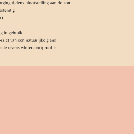
rging tijdens blootstelling aan de zon
estendig
t)
u
ig in gebruik
rziet van een natuurlijke glans
ule tevens wintersportproof is