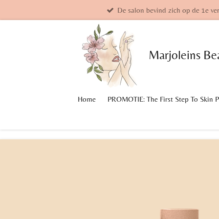
De salon bevind zich op de 1e ve
Ga
direct
naar
de
Marjoleins
Be
hoofdinhoud
Home
PROMOTIE: The First Step To Skin 