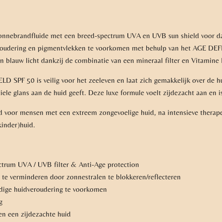
nnebrandfluide met een breed-spectrum UVA en UVB sun shield voor dag
veroudering en pigmentvlekken te voorkomen met behulp van het AGE D
van blauw licht dankzij de combinatie van een mineraal filter en Vita
 SPF 50 is veilig voor het zeeleven en laat zich gemakkelijk over de hu
btiele glans aan de huid geeft. Deze luxe formule voelt zijdezacht aan en i
d voor mensen met een extreem zongevoelige huid, na intensieve therap
kinder)huid.
ctrum UVA / UVB filter & Anti-Age protection
 te verminderen door zonnestralen te blokkeren/reflecteren
jdige huidveroudering te voorkomen
g
 en een zijdezachte huid