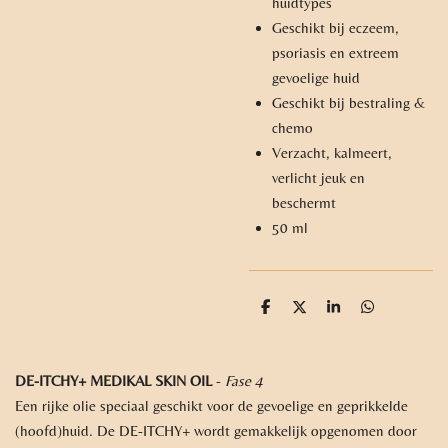
huidtypes
Geschikt bij eczeem,
psoriasis en extreem
gevoelige huid
Geschikt bij bestraling &
chemo
Verzacht, kalmeert,
verlicht jeuk en
beschermt
50 ml
D
D
S
D
e
e
h
e
l
e
a
l
e
l
r
e
n
e
n
DE-ITCHY+ MEDIKAL SKIN OIL
-
Fase 4
Een rijke olie speciaal geschikt voor de gevoelige en geprikkelde
(hoofd)huid. De DE-ITCHY+ wordt gemakkelijk opgenomen door