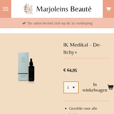
Ga
Marjoleins
Beauté
direct
naar
De salon bevind zich op de 1e verdieping
de
hoofdinhoud
IK Medikal - De-
Itchy+
€ 64,95
In
winkelwagen
Geschikt voor alle