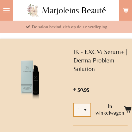
Ga
Marjoleins
Beauté
direct
naar
De salon bevind zich op de 1e verdieping
de
hoofdinhoud
IK - EXCM Serum+ |
Derma Problem
Solution
€ 50,95
In
winkelwagen