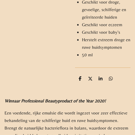
Geschikt voor droge,
gevoelige, schilferige en
geïrriteerde huiden
Geschikt voor eczeem
Geschikt voor baby's
Herstelt extreem droge en
ruwe huidsymptomen
50 ml
D
D
S
D
e
e
h
e
l
e
a
l
e
l
r
e
n
e
n
Winnaar Professional Beautyproduct of the Year 2020!
Een voedende, rijke emulsie die wordt ingezet voor zeer effectieve
behandeling van de schilferige huid en ruwe huidsymptomen.
Brengt de natuurlijke bacterieflora in balans, waardoor de extreem