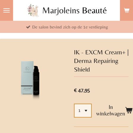
Ga
Marjoleins
Beauté
direct
naar
De salon bevind zich op de 1e verdieping
de
hoofdinhoud
IK - EXCM Cream+ |
Derma Repairing
Shield
€ 47,95
In
winkelwagen