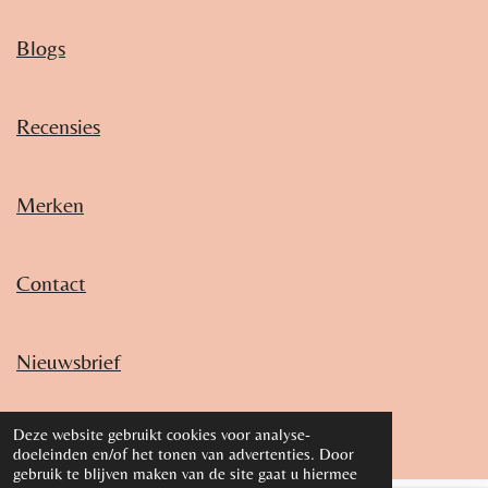
Blogs
Recensies
Merken
Contact
Nieuwsbrief
© 2018 - 2026 Marjoleins Beauté
Deze website gebruikt cookies voor analyse-
doeleinden en/of het tonen van advertenties. Door
gebruik te blijven maken van de site gaat u hiermee