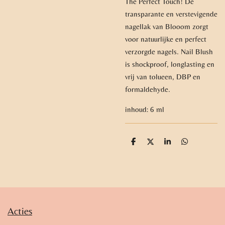
The Perfect Touch! De
transparante en verstevigende
nagellak van Blooom zorgt
voor natuurlijke en perfect
verzorgde nagels. Nail Blush
is shockproof, longlasting en
vrij van tolueen, DBP en
formaldehyde.
inhoud: 6 ml
D
D
S
D
e
e
h
e
l
e
a
l
e
l
r
e
n
e
n
Acties