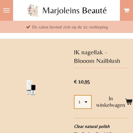
Ga
Marjoleins
Beauté
direct
naar
De salon bevind zich op de 1e verdieping
de
hoofdinhoud
IK nagellak -
Blooom Nailblush
€ 10,95
In
winkelwagen
Clear natural polish