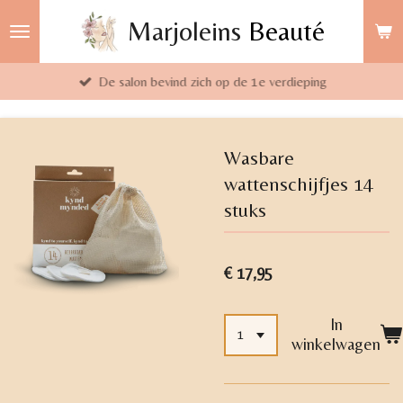
Ga
Marjoleins
Beauté
direct
naar
De salon bevind zich op de 1e verdieping
de
hoofdinhoud
Wasbare
wattenschijfjes 14
stuks
€ 17,95
In
winkelwagen