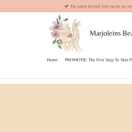
De salon bevind zich op de 1e ve
Ga
direct
naar
de
Marjoleins
Be
hoofdinhoud
Home
PROMOTIE: The First Step To Skin 