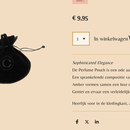
€ 9,95
In winkelwagen
Sophisticated Elegance
De Perfume Pouch is een ode aa
Een sprankelende compositie va
Amber vormen samen een luxe en
Geniet en ervaar een verleidelijk
Heerlijk voor in de kledingkast,
D
D
S
e
e
h