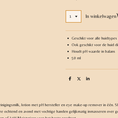
In winkelwagen
Geschikt voor alle huidtypes
Ook geschikt voor de huid di
Houdt pH waarde in balans
50 ml
D
D
S
e
e
h
l
e
a
e
l
r
n
e
inigingsmilk, lotion met pH hersteller en eye make-up remover in één. SIL
ere ochtend en avond met vochtige handen gelijkmatig inmasseren over ge
 of 24H Moisturizer voor het beste resultaat.