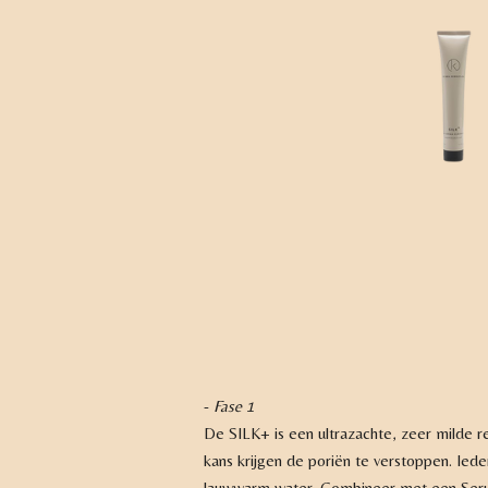
-
Fase 1
De SILK+ is een ultrazachte, zeer milde re
kans krijgen de poriën te verstoppen. Ied
lauwwarm water. Combineer met een Serum