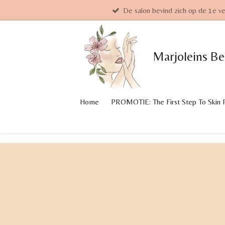
De salon bevind zich op de 1e ve
Ga
direct
naar
de
Marjoleins
Be
hoofdinhoud
Home
PROMOTIE: The First Step To Skin