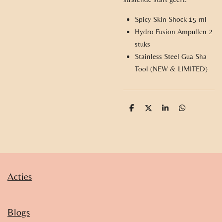
Spicy Skin Shock 15 ml
Hydro Fusion Ampullen 2
stuks
Stainless Steel Gua Sha
Tool (NEW & LIMITED)
D
D
S
D
e
e
h
e
l
e
a
l
e
l
r
e
n
e
n
Acties
Blogs