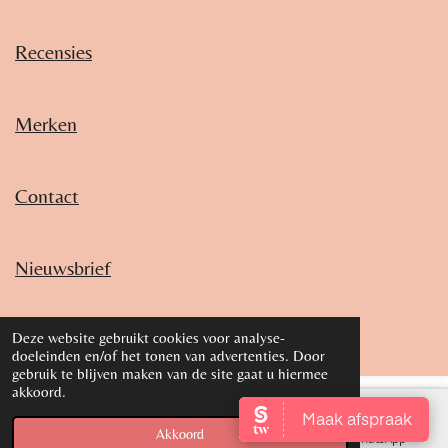
Recensies
Merken
Contact
Nieuwsbrief
© 2018 - 2026 Marjoleins Beauté
Deze website gebruikt cookies voor analyse-
doeleinden en/of het tonen van advertenties. Door
gebruik te blijven maken van de site gaat u hiermee
akkoord.
Akkoord
E-mailadres
Telefoonnummer
WhatsApp