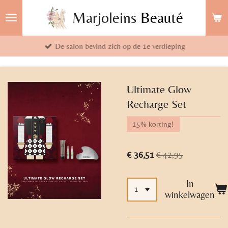
Ga
Marjoleins
Beauté
direct
naar
De salon bevind zich op de 1e verdieping
de
hoofdinhoud
Ultimate Glow
Recharge Set
15% korting!
€ 36,51
€ 42,95
In
winkelwagen