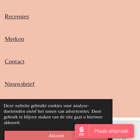
Recensies
Merken
Contact
Nieuwsbrief
© 2018 - 2026 Marjoleins Beauté
Deze website gebruikt cookies voor analyse-
doeleinden en/of het tonen van advertenties. Door
gebruik te blijven maken van de site gaat u hiermee
akkoord.
Akkoord
E-mailadres
Telefoonnummer
WhatsApp