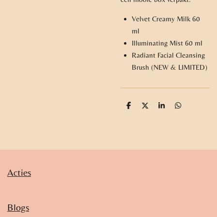
Velvet Creamy Milk 60
ml
Illuminating Mist 60 ml
Radiant Facial Cleansing
Brush (NEW & LIMITED)
D
D
S
D
e
e
h
e
l
e
a
l
e
l
r
e
n
e
n
Acties
Blogs