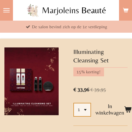
Ga
Marjoleins
Beauté
direct
naar
De salon bevind zich op de 1e verdieping
de
hoofdinhoud
Illuminating
Cleansing Set
15% korting!
€ 33,96
€ 39,95
In
winkelwagen