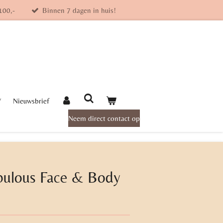
100,-
Binnen 7 dagen in huis!
Y
Nieuwsbrief
Neem direct contact op
bulous Face & Body