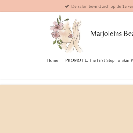
De salon bevind zich op de 1e ve
Ga
direct
naar
de
Marjoleins
Be
hoofdinhoud
Home
PROMOTIE: The First Step To Skin 