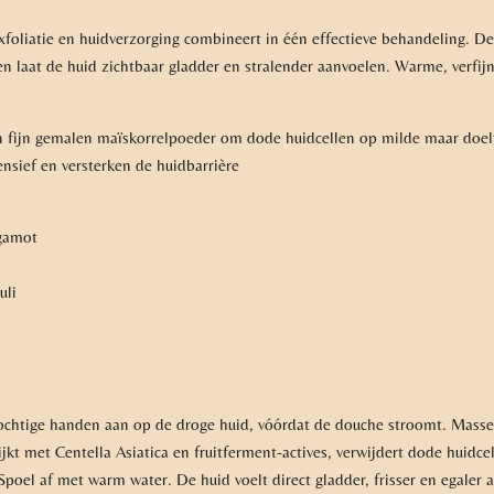
foliatie en huidverzorging combineert in één effectieve behandeling. De 
 en laat de huid zichtbaar gladder en stralender aanvoelen. Warme, verfi
 fijn gemalen maïskorrelpoeder om dode huidcellen op milde maar doelt
nsief en versterken de huidbarrière
rgamot
uli
ochtige handen aan op de droge huid, vóórdat de douche stroomt. Masse
kt met Centella Asiatica en fruitferment-actives, verwijdert dode huidcel
 Spoel af met warm water. De huid voelt direct gladder, frisser en egaler 