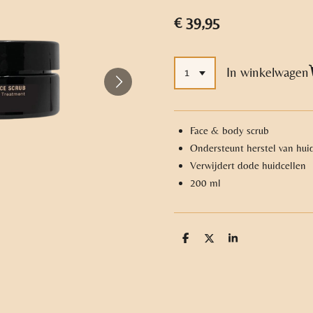
€ 39,95
In winkelwagen
Face & body scrub
Ondersteunt herstel van
hui
Verwijdert dode huidcellen
200 ml
D
D
S
e
e
h
l
e
a
e
l
r
n
e