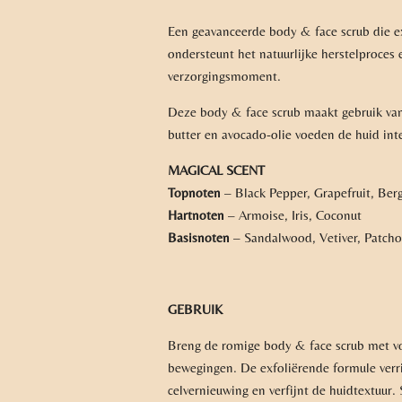
Een geavanceerde body & face scrub die ex
ondersteunt het natuurlijke herstelproces
verzorgingsmoment.
Deze body & face scrub maakt gebruik van
butter en avocado-olie voeden de huid inte
MAGICAL SCENT
Topnoten
– Black Pepper, Grapefruit, Be
Hartnoten
– Armoise, Iris, Coconut
Basisnoten
– Sandalwood, Vetiver, Patcho
GEBRUIK
Breng de romige body & face scrub met v
bewegingen. De exfoliërende formule verrij
celvernieuwing en verfijnt de huidtextuur.