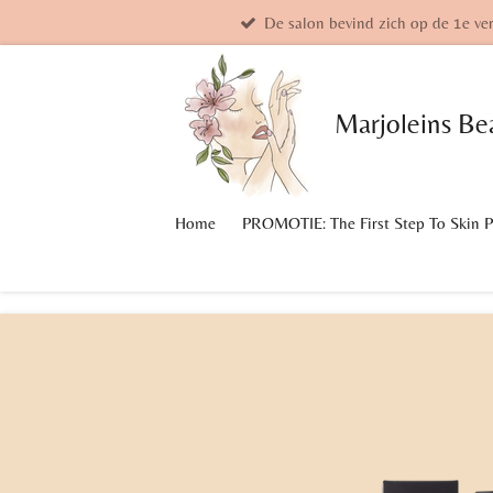
De salon bevind zich op de 1e ve
Ga
direct
naar
de
Marjoleins
Be
hoofdinhoud
Home
PROMOTIE: The First Step To Skin 