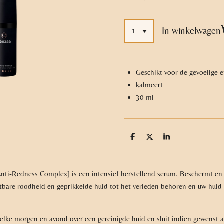
In winkelwagen
Geschikt voor de gevoelige 
kalmeert
30 ml
D
D
S
e
e
h
l
e
a
e
l
r
n
e
i-Redness Complex] is een intensief herstellend serum. Beschermt en 
chtbare roodheid en geprikkelde huid tot het verleden behoren en uw hui
 elke morgen en avond over een gereinigde huid en sluit indien gewenst 