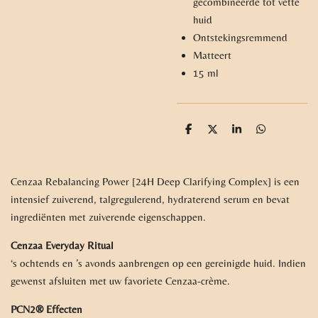
gecombineerde tot vette
huid
Ontstekingsremmend
Matteert
15 ml
D
D
S
D
e
e
h
e
l
e
a
l
e
l
r
e
n
e
n
Cenzaa Rebalancing Power [24H Deep Clarifying Complex] is een
intensief zuiverend, talgregulerend, hydraterend serum en bevat
ingrediënten met zuiverende eigenschappen.
Cenzaa Everyday Ritual
‘s ochtends en ’s avonds aanbrengen op een gereinigde huid. Indien
gewenst afsluiten met uw favoriete Cenzaa-crème.
PCN2® Effecten