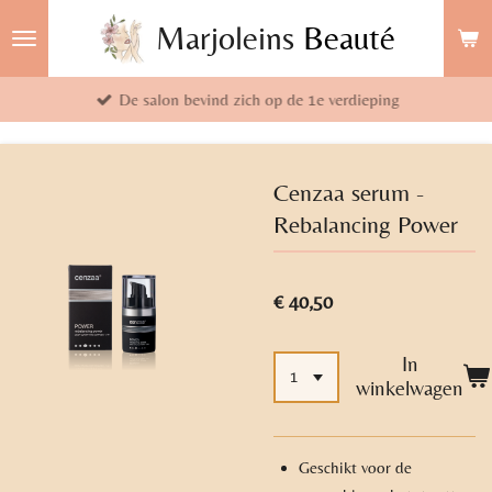
Ga
Marjoleins
Beauté
direct
naar
De salon bevind zich op de 1e verdieping
de
hoofdinhoud
Cenzaa serum -
Rebalancing Power
€ 40,50
In
winkelwagen
Geschikt voor de