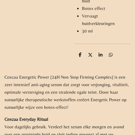
huid
Botox effect
Vervaagt
huidverkleuringen
30 ml
D
D
S
D
e
e
h
e
l
e
a
l
e
l
r
e
n
e
n
Cenzaa Energetic Power [24H Non Stop Firming Complex] is een
zeer intensief anti-aging serum dat zorgt voor verjonging, vitaliteit,
optimale versteviging en een stralende egale teint. Door haar
natuurlijke therapeutische werkstoffen creëert Energetic Power op
natuurlijke wijze een botox-effect!
Cenzaa Everyday Ritual
Voor dagelijks gebruik. Verdeel het serum elke morgen en avond
over een gereinigde huid en sluit indien gewenst af met uw