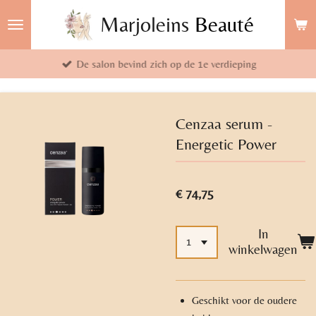
Ga
Marjoleins
Beauté
direct
naar
De salon bevind zich op de 1e verdieping
de
hoofdinhoud
Cenzaa serum -
Energetic Power
€ 74,75
In
winkelwagen
Geschikt voor de oudere