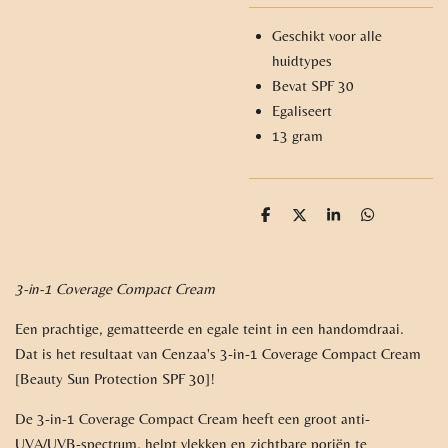
Geschikt voor alle
huidtypes
Bevat SPF 30
Egaliseert
13 gram
D
D
S
D
e
e
h
e
l
e
a
l
e
l
r
e
n
e
n
3-in-1 Coverage Compact Cream
Een prachtige, gematteerde en egale teint in een handomdraai.
Dat is het resultaat van Cenzaa's 3-in-1 Coverage Compact Cream
[Beauty Sun Protection SPF 30]!
De 3-in-1 Coverage Compact Cream heeft een groot anti-
UVA/UVB-spectrum, helpt vlekken en zichtbare poriën te