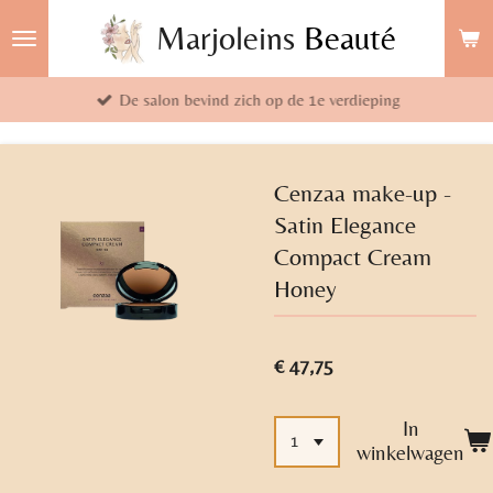
Ga
Marjoleins
Beauté
direct
naar
De salon bevind zich op de 1e verdieping
de
hoofdinhoud
Cenzaa make-up -
Satin Elegance
Compact Cream
Honey
€ 47,75
In
winkelwagen